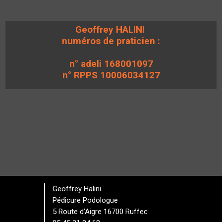
Geoffrey HALINI
numéros de praticien :
n° adeli 168001097
n° RPPS 10006034127
Geoffrey Halini
Pédicure Podologue
5 Route d’Aigre 16700 Ruffec